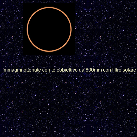
Immagini ottenute con teleobiettivo da 800mm con filtro solare 