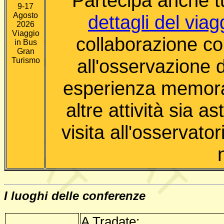
Partecipa anche t
9-17
Agosto
dettagli del viag
2026
Viaggio
collaborazione co
in Bus
Gran
all'osservazione d
Turismo
esperienza memorab
altre attività sia 
visita all'osservato
I luoghi delle conferenze
A Tradate: