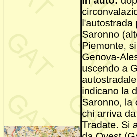
In auto:
dopo
circonvalazi
l'autostrada
Saronno (alt
Piemonte, si
Genova-Aless
uscendo a Ga
autostradale 
indicano la d
Saronno, la 
chi arriva da
Tradate. Si 
da Ovest (Gal