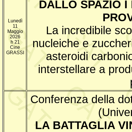
DALLO SPAZIO I 
PROV
Lunedì
11
La incredibile sc
Maggio
2026
nucleiche e zuccheri
h 21
Cine
asteroidi carboni
GRASSI
interstellare a pro
Conferenza della d
(Unive
LA BATTAGLIA V