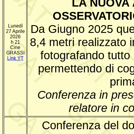
LA NUOVA
OSSERVATORI
Da Giugno 2025 ques
Lunedì
27 Aprile
2026
8,4 metri realizzato 
h 21
Cine
fotografando tutto i
GRASSI
Link YT
permettendo di cogl
prima
Conferenza in pre
relatore in 
Conferenza del do