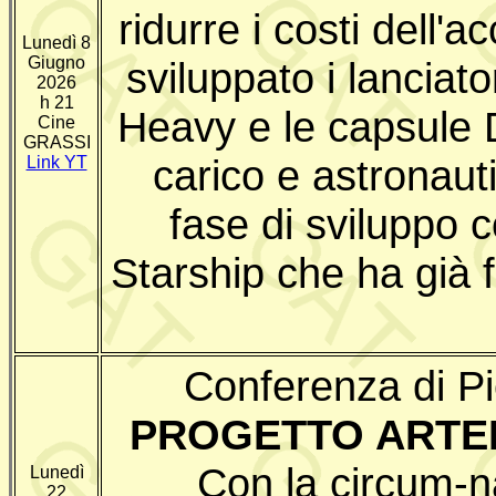
ridurre i costi dell'
Lunedì 8
Giugno
sviluppato i lanciat
2026
h 21
Heavy e le capsule D
Cine
GRASSI
carico e astronauti
Link YT
fase di sviluppo c
Starship che ha già f
Conferenza di P
PROGETTO ARTEM
Con la circum-n
Lunedì
22