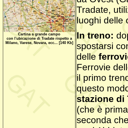
Tradate, util
luoghi delle
In treno:
dop
Cartina a grande campo
con l'ubicazione di Tradate rispetto a
Milano, Varese, Novara, ecc... [140 Kb]
spostarsi co
delle
ferrov
Ferrovie del
il primo tre
questo modo 
stazione di
(che è prima
seconda che 