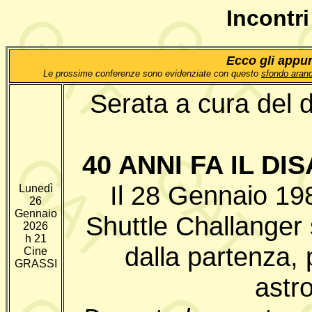
Incontr
Ecco gli appun
Le prossime conferenze sono evidenziate con questo
sfondo aranc
Serata a cura del
40 ANNI FA IL D
Il 28 Gennaio 198
Lunedì
26
Gennaio
Shuttle Challanger 
2026
h 21
dalla partenza,
Cine
GRASSI
astro