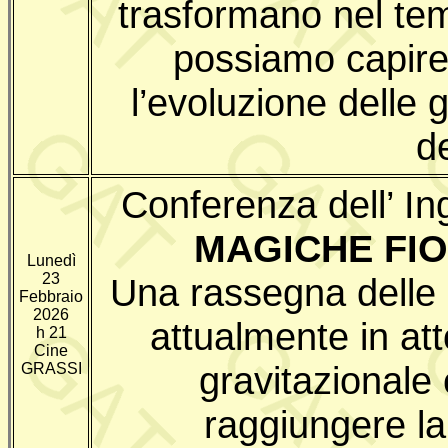
trasformano nel te
possiamo capire
l’evoluzione delle 
d
Conferenza dell’ I
MAGICHE FIO
Lunedì
23
Una rassegna delle 
Febbraio
2026
attualmente in att
h 21
Cine
gravitazionale 
GRASSI
raggiungere la 