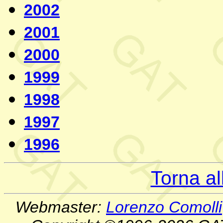
2002
2001
2000
1999
1998
1997
1996
Torna a
Webmaster:
Lorenzo Comolli