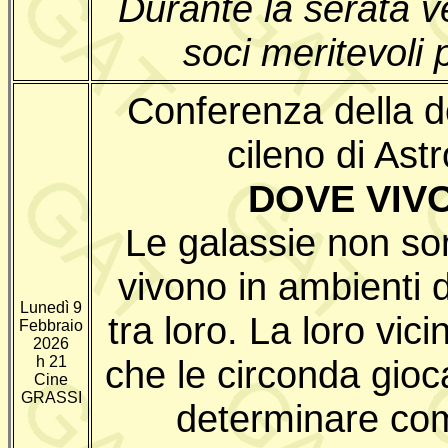
Durante la serata v
soci meritevoli 
Conferenza della d
cileno di Ast
DOVE VIV
Le galassie non son
vivono in ambienti 
Lunedì 9
tra loro. La loro vic
Febbraio
2026
h 21
che le circonda gio
Cine
GRASSI
determinare com