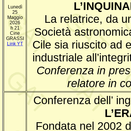
L’INQUIN
Lunedì
25
La relatrice, da u
Maggio
2026
h 21
Società astronomica
Cine
GRASSI
Cile sia riuscito ad
Link YT
industriale all’integ
Conferenza in pre
relatore in 
Conferenza dell’ i
L’ER
Fondata nel 2002 da