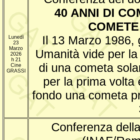
40 ANNI DI C
COMETE 
Il 13 Marzo 1986, g
Lunedì
23
Marzo
Umanità vide per la 
2026
h 21
di una cometa solar
Cine
GRASSI
per la prima volta 
fondo una cometa pro
Conferenza dell