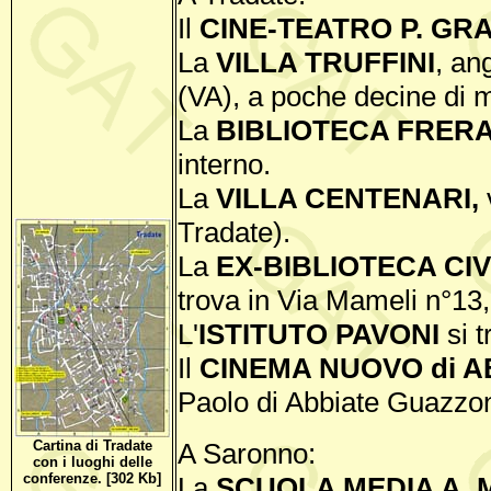
Il
CINE-TEATRO P. GRA
La
VILLA TRUFFINI
, an
(VA), a poche decine di m
La
BIBLIOTECA FRER
interno.
La
VILLA CENTENARI,
Tradate).
La
EX-BIBLIOTECA CIV
trova in Via Mameli n°13,
L'
ISTITUTO PAVONI
si t
Il
CINEMA NUOVO di A
Paolo di Abbiate Guazzone
Cartina di Tradate
A Saronno:
con i luoghi delle
conferenze. [302 Kb]
La
SCUOLA MEDIA A.