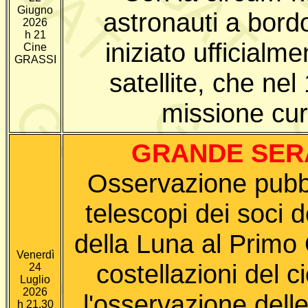
Giugno
astronauti a bord
2026
h 21
iniziato ufficialm
Cine
GRASSI
satellite, che ne
missione cur
GRANDE SERA
Osservazione pubbli
telescopi dei soci 
della Luna al Primo Q
Venerdì
costellazioni del 
24
Luglio
2026
l'osservazione dell
h 21.30