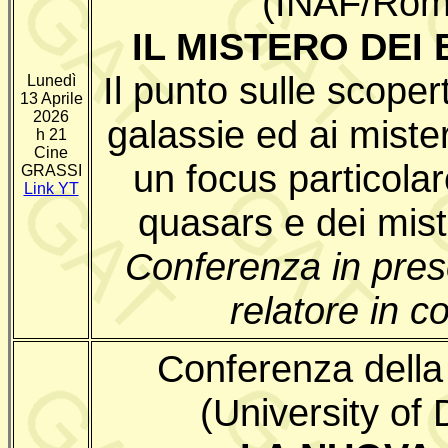
(INAF/Roma
IL MISTERO DEI 
Il punto sulle scoper
Lunedì
13 Aprile
2026
galassie ed ai mister
h 21
Cine
un focus particolar
GRASSI
Link YT
quasars e dei mist
Conferenza in pre
relatore in 
Conferenza della
(University of