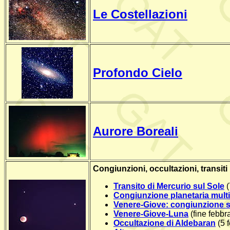
Le Costellazioni
Profondo Cielo
Aurore Boreali
Congiunzioni, occultazioni, transiti
Transito di Mercurio sul Sole
(
Congiunzione planetaria multi
Venere-Giove: congiunzione s
Venere-Giove-Luna
(fine febbr
Occultazione di Aldebaran
(5 